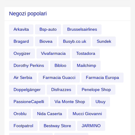
Negozi popolari
Arkavita
Bsp-auto
Brusselsairlines
Bragard
Biovea
Busyb.co.uk
Sundek
Oxygizer
Vivafarmacia
Tostadora
Dorothy Perkins
Bibloo
Mailchimp
Air Serbia
Farmacia Guacci
Farmacia Europa
Doppelgänger
Disfrazzes
Penelope Shop
PassioneCapelli
Via Monte Shop
Ubuy
Oroblu
Nida Caserta
Mucci Giovanni
Footpatrol
Bestway Store
JARMINO