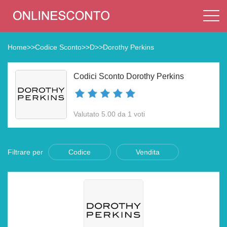
Home
>>
Codice Sconto
>>
D
>>
Dorothy Perkins
Codici Sconto Dorothy Perkins
Valutato 5.00 da 1 voti
Filtrare per
Codice
Vendita