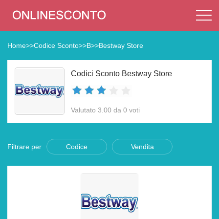
Home
>>
Codice Sconto
>>
B
>>
Bestway Store
Codici Sconto Bestway Store
Valutato 3.00 da 0 voti
Filtrare per
Codice
Vendita