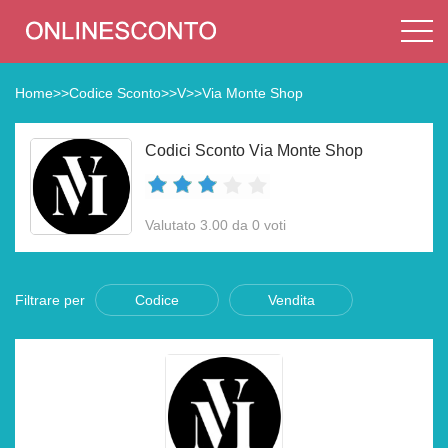
Home
>>
Codice Sconto
>>
V
>>
Via Monte Shop
Codici Sconto Via Monte Shop
Valutato 3.00 da 0 voti
Filtrare per
Codice
Vendita