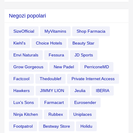
Negozi popolari
SizeOfficial
MyVitamins
Shop Farmacia
Kiehl's
Choice Hotels
Beauty Star
Envi Naturals
Fessura
JD Sports
Grow Gorgeous
New Padel
PerriconeMD
Factcool
Thedoublef
Private Internet Access
Hawkers
JIMMY LION
Jeulia
IBERIA
Lux's Sons
Farmacart
Eurosender
Ninja Kitchen
Rubbex
Uniplaces
Footpatrol
Bestway Store
Holidu