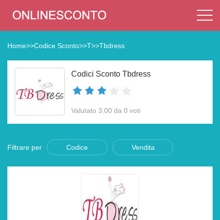
Home
>>
Codice Sconto
>>
T
>>
Tbdress
Codici Sconto Tbdress
Valutato 3.00 da 0 voti
Filtrare per
Codice
Vendita