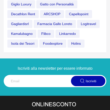
Giglio Luxury
Gatto con Personalità
Decathlon Rent
ARCSHOP
Capellopoint
Gagliardisrl
Farmacia Gallo Loreto
Logitravel
Kamalubagno
Flibco
Linkarredo
Isola dei Tesori
Foodexplore
Holins
Iscriviti alla newsletter per essere informato
Iscriviti