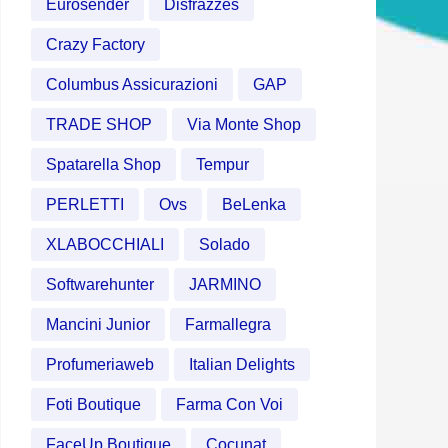
Eurosender
Disfrazzes
Crazy Factory
Columbus Assicurazioni
GAP
TRADE SHOP
Via Monte Shop
Spatarella Shop
Tempur
PERLETTI
Ovs
BeLenka
XLABOCCHIALI
Solado
Softwarehunter
JARMINO
Mancini Junior
Farmallegra
Profumeriaweb
Italian Delights
Foti Boutique
Farma Con Voi
FaceUp Boutique
Cocunat