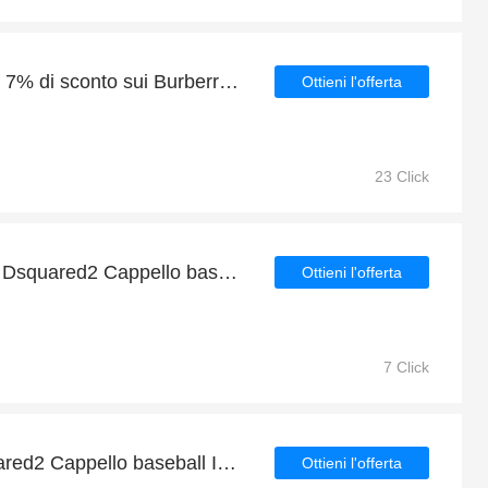
Vendita del mese: fino al 7% di sconto sui Burberry Portafoglio bi-fold con motivo Vintage Check
Ottieni l'offerta
23 Click
Risparmia tanti soldi per Dsquared2 Cappello baseball Icon verde scuro con le offerte quotidiane
Ottieni l'offerta
7 Click
42% di sconto per Dsquared2 Cappello baseball Icon nero/giallo | fine presto
Ottieni l'offerta