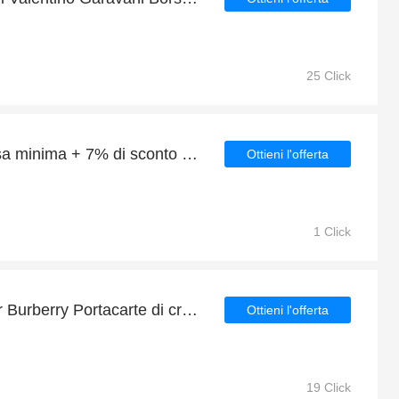
25 Click
15% di sconto sulla spesa minima + 7% di sconto sui Valentino Garavani Portafoglio zip around VLTN nero
Ottieni l'offerta
1 Click
Goditi il 4% di sconto per Burberry Portacarte di credito con motivo Vintage Check | fine presto
Ottieni l'offerta
19 Click