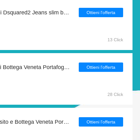
Ottieni il 6% di sconto sui Dsquared2 Jeans slim blu navy slavato più un ulteriore 6% di sconto sugli articoli in vendita
Ottieni l'offerta
13 Click
Fino al 23% di sconto sui Bottega Veneta Portafoglio bi-fold in intrecciato blu scuro per un tempo limitato
Ottieni l'offerta
28 Click
10% di sconto su tutto il sito e Bottega Veneta Portafoglio bi-fold intrecciato nero con 9% di sconto
Ottieni l'offerta