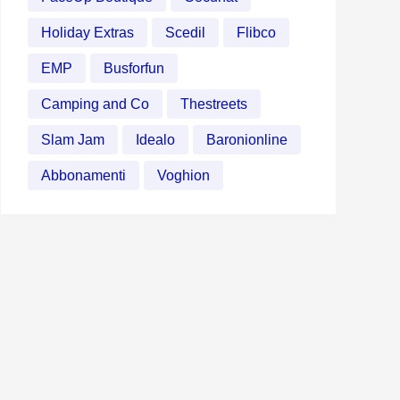
Holiday Extras
Scedil
Flibco
EMP
Busforfun
Camping and Co
Thestreets
Slam Jam
Idealo
Baronionline
Abbonamenti
Voghion