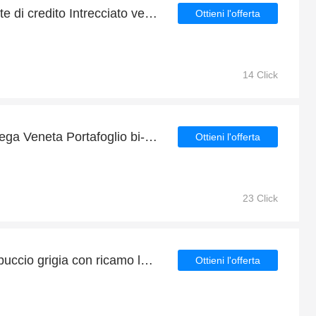
Bottega Veneta Portacarte di credito Intrecciato verde/nero: fino al 23% di sconto
Ottieni l'offerta
14 Click
Offerta speciale per Bottega Veneta Portafoglio bi-fold intrecciato nero/verde | fino al 34% di sconto
Ottieni l'offerta
23 Click
Valentino Felpa con cappuccio grigia con ricamo logo con 4% di sconto
Ottieni l'offerta