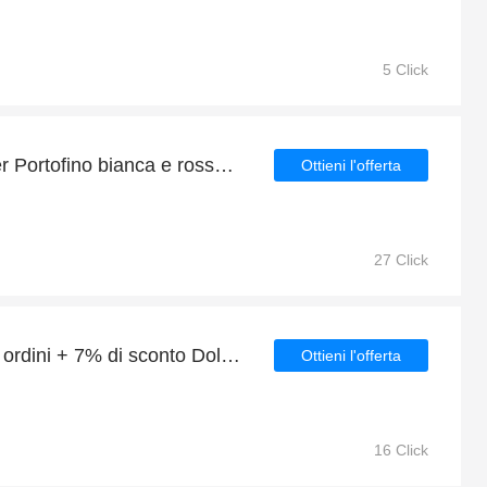
5 Click
Dolce&Gabbana Sneaker Portofino bianca e rossa con logo DG in saldo, valido online
Ottieni l'offerta
27 Click
10% di sconto su tutti gli ordini + 7% di sconto Dolce&Gabbana Camicia bianca in cotone
Ottieni l'offerta
16 Click