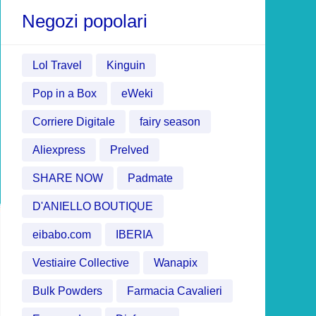
Negozi popolari
Lol Travel
Kinguin
Pop in a Box
eWeki
Corriere Digitale
fairy season
Aliexpress
Prelved
SHARE NOW
Padmate
D'ANIELLO BOUTIQUE
eibabo.com
IBERIA
Vestiaire Collective
Wanapix
Bulk Powders
Farmacia Cavalieri