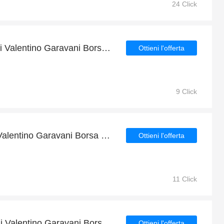
24 Click
Fino al 21% di sconto sui Valentino Garavani Borsa a tracolla media VLTN nera più il 9% di sconto sulla vendita finale
Ottieni l'offerta
9 Click
Sconto esclusivo 4€ su Valentino Garavani Borsa hobo piccola VLTN nera
Ottieni l'offerta
11 Click
Ottieni il 4% di sconto sui Valentino Garavani Borsa a tracolla Locò in pelle nera più un ulteriore 6% di sconto sugli articoli in vendita
Ottieni l'offerta