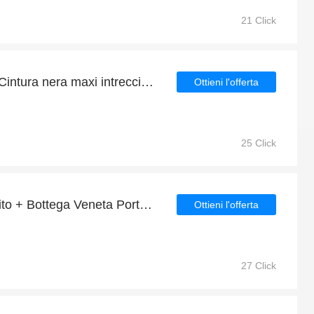
21 Click
Vendita Bottega Veneta Cintura nera maxi intreccio, finisce presto
Ottieni l'offerta
25 Click
6% di sconto su tutto il sito + Bottega Veneta Portacarte di credito Intrecciato nero/verde sconto
Ottieni l'offerta
27 Click