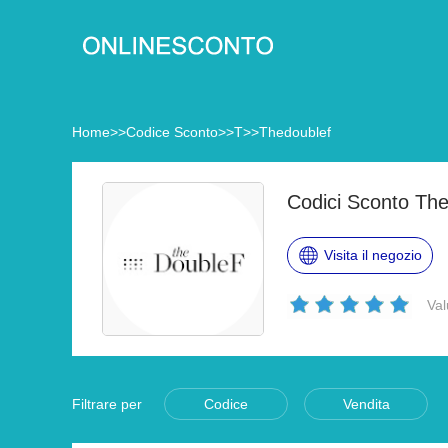
Home
>>
Codice Sconto
>>
T
>>
Thedoublef
Codici Sconto The
Visita il negozio
Val
Filtrare per
Codice
Vendita