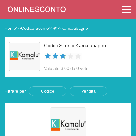
Home
>>
Codice Sconto
>>
K
>>
Kamalubagno
Codici Sconto Kamalubagno
Valutato 3.00 da 0 voti
Filtrare per
Codice
Vendita