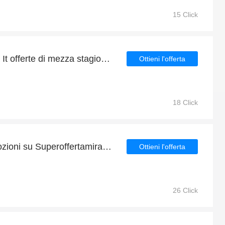
15 Click
Superoffertamirabilandia It offerte di mezza stagione con sconti fino al 4%
Ottieni l'offerta
18 Click
Le ultime offerte e promozioni su Superoffertamirabilandia It
Ottieni l'offerta
26 Click