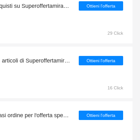
Sconto del 4% per gli acquisti su Superoffertamirabilandia It
Ottieni l'offerta
29 Click
4% di risparmio ora sugli articoli di Superoffertamirabilandia It
Ottieni l'offerta
16 Click
Sconto del 4% su qualsiasi ordine per l'offerta speciale
Ottieni l'offerta