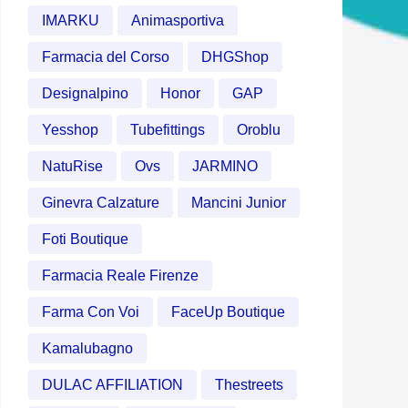
IMARKU
Animasportiva
Farmacia del Corso
DHGShop
Designalpino
Honor
GAP
Yesshop
Tubefittings
Oroblu
NatuRise
Ovs
JARMINO
Ginevra Calzature
Mancini Junior
Foti Boutique
Farmacia Reale Firenze
Farma Con Voi
FaceUp Boutique
Kamalubagno
DULAC AFFILIATION
Thestreets