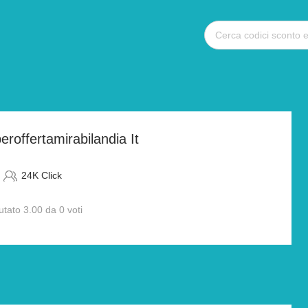
roffertamirabilandia It
24K Click
utato 3.00 da 0 voti