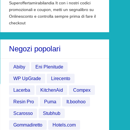
Superoffertamirabilandia It con i nostri codici
promozionali e coupon, metti un segnalibro su
Onlinesconto e controlla sempre prima di fare il
checkout
Negozi popolari
Abiby
Eni Plenitude
WP UpGrade
Lirecento
Lacerba
KitchenAid
Compex
Resin Pro
Puma
It.boohoo
Scarosso
Stubhub
Gommadiretto
Hotels.com