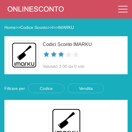
Home
>>
Codice Sconto
>>
I
>>
IMARKU
Codici Sconto IMARKU
Valutato 3.00 da 0 voti
Filtrare per
Codice
Vendita