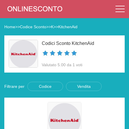
Home
>>
Codice Sconto
>>
K
>>
KitchenAid
Codici Sconto KitchenAid
Valutato 5.00 da 1 voti
Filtrare per
Codice
Vendita