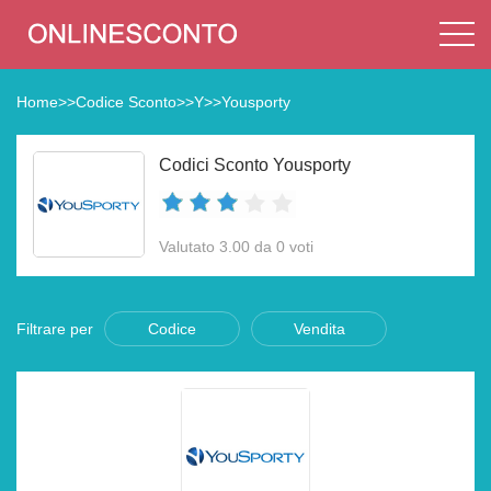
Home
>>
Codice Sconto
>>
Y
>>
Yousporty
Codici Sconto Yousporty
Valutato 3.00 da 0 voti
Filtrare per
Codice
Vendita