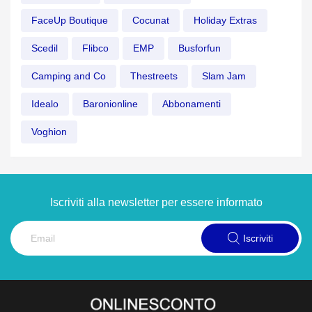
FaceUp Boutique
Cocunat
Holiday Extras
Scedil
Flibco
EMP
Busforfun
Camping and Co
Thestreets
Slam Jam
Idealo
Baronionline
Abbonamenti
Voghion
Iscriviti alla newsletter per essere informato
Iscriviti