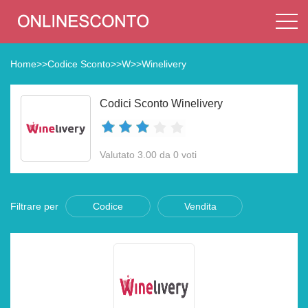
Home
>>
Codice Sconto
>>
W
>>
Winelivery
Codici Sconto Winelivery
Valutato 3.00 da 0 voti
Filtrare per
Codice
Vendita