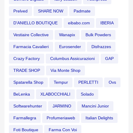
Prelved
SHARE NOW
Padmate
D'ANIELLO BOUTIQUE
eibabo.com
IBERIA
Vestiaire Collective
Wanapix
Bulk Powders
Farmacia Cavalieri
Eurosender
Disfrazzes
Crazy Factory
Columbus Assicurazioni
GAP
TRADE SHOP
Via Monte Shop
Spatarella Shop
Tempur
PERLETTI
Ovs
BeLenka
XLABOCCHIALI
Solado
Softwarehunter
JARMINO
Mancini Junior
Farmallegra
Profumeriaweb
Italian Delights
Foti Boutique
Farma Con Voi