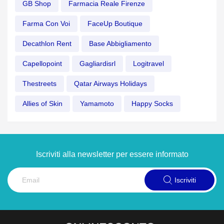
GB Shop
Farmacia Reale Firenze
Farma Con Voi
FaceUp Boutique
Decathlon Rent
Base Abbigliamento
Capellopoint
Gagliardisrl
Logitravel
Thestreets
Qatar Airways Holidays
Allies of Skin
Yamamoto
Happy Socks
Iscriviti alla newsletter per essere informato
Iscriviti