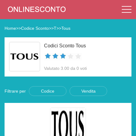
Home
>>
Codice Sconto
>>
T
>>
Tous
Codici Sconto Tous
Valutato 3.00 da 0 voti
Filtrare per
Codice
Vendita