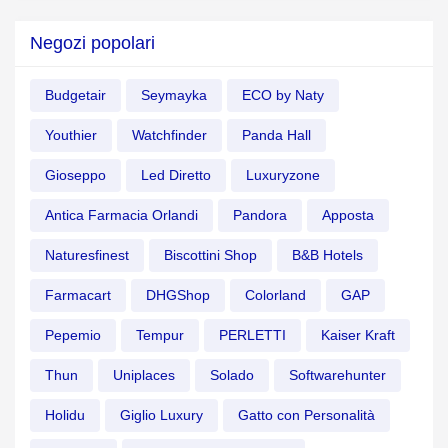
Negozi popolari
Budgetair
Seymayka
ECO by Naty
Youthier
Watchfinder
Panda Hall
Gioseppo
Led Diretto
Luxuryzone
Antica Farmacia Orlandi
Pandora
Apposta
Naturesfinest
Biscottini Shop
B&B Hotels
Farmacart
DHGShop
Colorland
GAP
Pepemio
Tempur
PERLETTI
Kaiser Kraft
Thun
Uniplaces
Solado
Softwarehunter
Holidu
Giglio Luxury
Gatto con Personalità