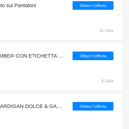
nto sui Pantaloni
Ottieni l'offerta
10 Click
Fino al 7% di sconto BOMBER CON ETICHETTA AMIRI IN RUM e molte altre offerte
Ottieni l'offerta
6 Click
Extra 7% di sconto sui CARDIGAN DOLCE & GABBANA IN PUNTO RETE online
Ottieni l'offerta