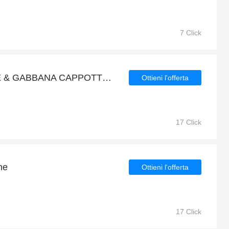
7 Click
6% di sconto sui DOLCE & GABBANA CAPPOTTO GIACCA IN PELLE GRIGIO MARRONE + omaggio
Ottieni l'offerta
17 Click
ne
Ottieni l'offerta
17 Click