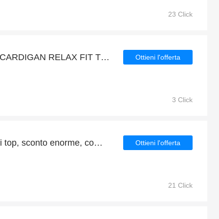
23 Click
Fino al 7% di sconto sui CARDIGAN RELAX FIT THOM BROWNE 4 BARRE
Ottieni l'offerta
3 Click
Fino al 50% di sconto sui top, sconto enorme, compra ora!
Ottieni l'offerta
21 Click