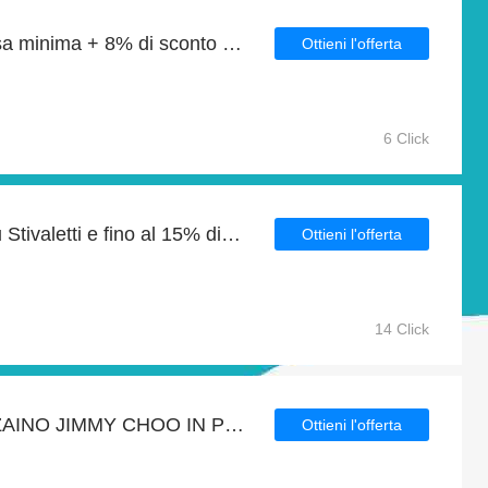
15% di sconto sulla spesa minima + 8% di sconto sui Pantaloni della tuta
Ottieni l'offerta
6 Click
Godetevi 5% di sconti su Stivaletti e fino al 15% di sconto sugli altri
Ottieni l'offerta
14 Click
Prendi 4€ di sconto sui ZAINO JIMMY CHOO IN PELLE CON BORCHIE A STELLA e molto altro
Ottieni l'offerta