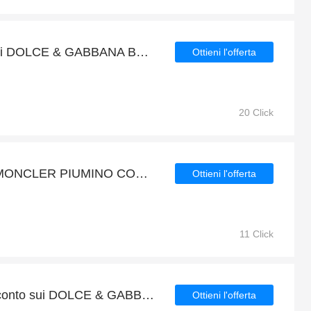
Fino al 18% di sconto sui DOLCE & GABBANA BORSA MESSENGER IN PELLE MARRONE e altro ancora
Ottieni l'offerta
20 Click
Prendi 7€ di sconto sui MONCLER PIUMINO CORTO IN PIOPPO e molto altro
Ottieni l'offerta
11 Click
Godetevi fino al 6% di sconto sui DOLCE & GABBANA GIACCA NERA CON PAILLETTES DD58 SG62 in esclusiva
Ottieni l'offerta