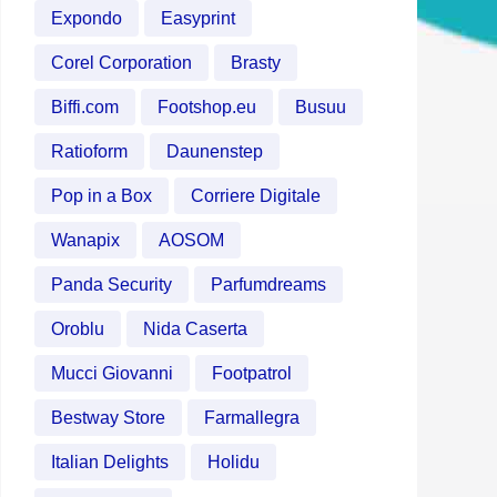
Expondo
Easyprint
Corel Corporation
Brasty
Biffi.com
Footshop.eu
Busuu
Ratioform
Daunenstep
Pop in a Box
Corriere Digitale
Wanapix
AOSOM
Panda Security
Parfumdreams
Oroblu
Nida Caserta
Mucci Giovanni
Footpatrol
Bestway Store
Farmallegra
Italian Delights
Holidu