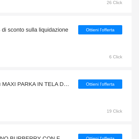
26 Click
 di sconto sulla liquidazione
Ottieni l'offerta
6 Click
Godetevi 4% di sconti su MAXI PARKA IN TELA DI RAF SIMONS e fino al 15% di sconto sugli altri
Ottieni l'offerta
19 Click
41% di sconto sui PIUMINO BURBERRY CON FODERA A QUADRI, ecc.
Ottieni l'offerta