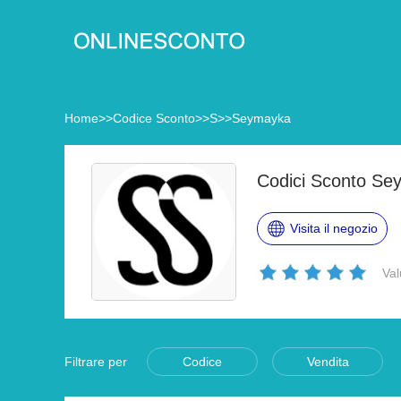
Home
>>
Codice Sconto
>>
S
>>
Seymayka
Codici Sconto Se
Visita il negozio
Val
Filtrare per
Codice
Vendita