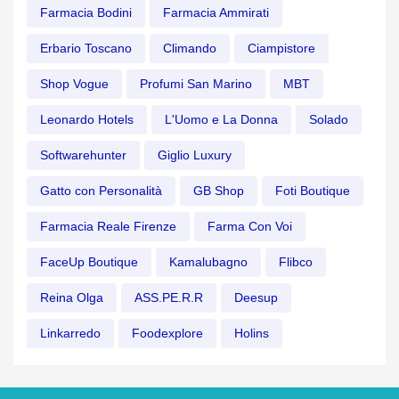
Farmacia Bodini
Farmacia Ammirati
Erbario Toscano
Climando
Ciampistore
Shop Vogue
Profumi San Marino
MBT
Leonardo Hotels
L'Uomo e La Donna
Solado
Softwarehunter
Giglio Luxury
Gatto con Personalità
GB Shop
Foti Boutique
Farmacia Reale Firenze
Farma Con Voi
FaceUp Boutique
Kamalubagno
Flibco
Reina Olga
ASS.PE.R.R
Deesup
Linkarredo
Foodexplore
Holins