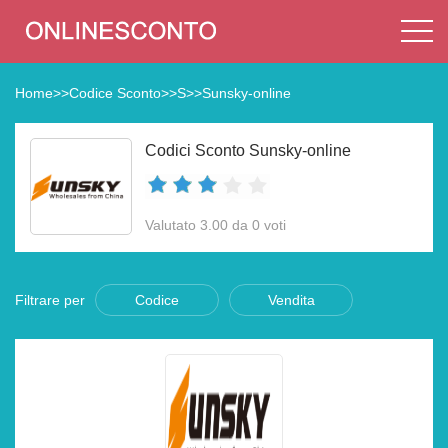
Home
>>
Codice Sconto
>>
S
>>
Sunsky-online
Codici Sconto Sunsky-online
Valutato 3.00 da 0 voti
Filtrare per
Codice
Vendita