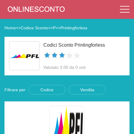
Home
>>
Codice Sconto
>>
P
>>
Printingforless
Codici Sconto Printingforless
Valutato 3.00 da 0 voti
Filtrare per
Codice
Vendita