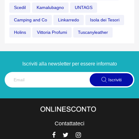
Scedil
Kamalubagno
UNTAGS
Camping and Co
Linkarredo
Isola dei Tesori
Holins
Vittoria Profumi
Tuscanyleather
Iscriviti alla newsletter per essere informato
Iscriviti
Contattateci