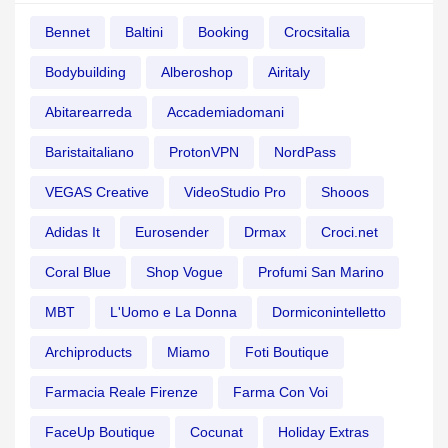
Bennet
Baltini
Booking
Crocsitalia
Bodybuilding
Alberoshop
Airitaly
Abitarearreda
Accademiadomani
Baristaitaliano
ProtonVPN
NordPass
VEGAS Creative
VideoStudio Pro
Shooos
Adidas It
Eurosender
Drmax
Croci.net
Coral Blue
Shop Vogue
Profumi San Marino
MBT
L'Uomo e La Donna
Dormiconintelletto
Archiproducts
Miamo
Foti Boutique
Farmacia Reale Firenze
Farma Con Voi
FaceUp Boutique
Cocunat
Holiday Extras