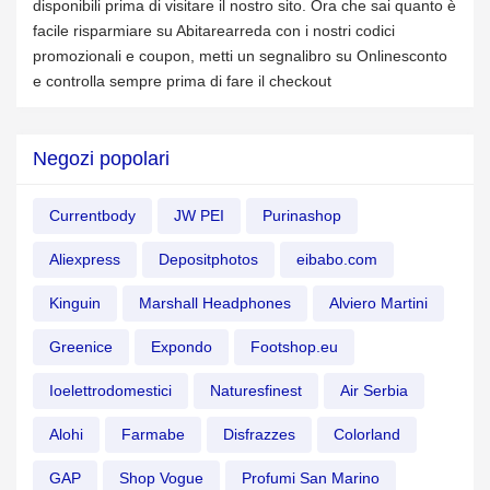
disponibili prima di visitare il nostro sito. Ora che sai quanto è
facile risparmiare su Abitarearreda con i nostri codici
promozionali e coupon, metti un segnalibro su Onlinesconto
e controlla sempre prima di fare il checkout
Negozi popolari
Currentbody
JW PEI
Purinashop
Aliexpress
Depositphotos
eibabo.com
Kinguin
Marshall Headphones
Alviero Martini
Greenice
Expondo
Footshop.eu
Ioelettrodomestici
Naturesfinest
Air Serbia
Alohi
Farmabe
Disfrazzes
Colorland
GAP
Shop Vogue
Profumi San Marino