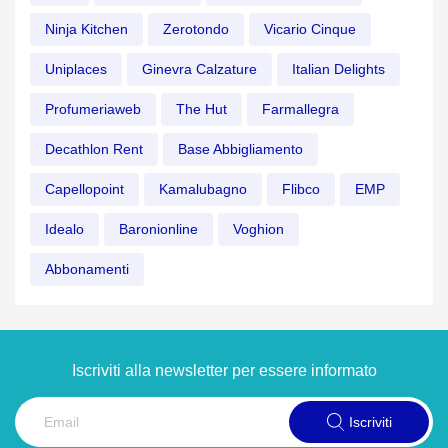
Ninja Kitchen
Zerotondo
Vicario Cinque
Uniplaces
Ginevra Calzature
Italian Delights
Profumeriaweb
The Hut
Farmallegra
Decathlon Rent
Base Abbigliamento
Capellopoint
Kamalubagno
Flibco
EMP
Idealo
Baronionline
Voghion
Abbonamenti
Iscriviti alla newsletter per essere informato
Iscriviti