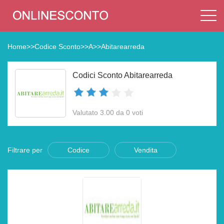
Home
>>
Codice Sconto
>>
A
>>
Abitarearreda
Codici Sconto Abitarearreda
Valutato 3.00 da 0 voti
Filtrare per
Codice
Vendita