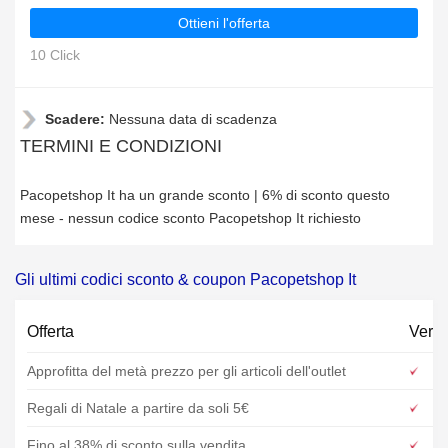
Ottieni l'offerta
10 Click
Scadere:
Nessuna data di scadenza
TERMINI E CONDIZIONI
Pacopetshop It ha un grande sconto | 6% di sconto questo
mese - nessun codice sconto Pacopetshop It richiesto
Gli ultimi codici sconto & coupon Pacopetshop It
Offerta
Verif
Approfitta del metà prezzo per gli articoli dell'outlet
Regali di Natale a partire da soli 5€
Fino al 38% di sconto sulla vendita