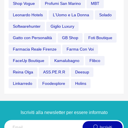
Shop Vogue
Profumi San Marino
MBT
Leonardo Hotels
L'Uomo e La Donna
Solado
Softwarehunter
Giglio Luxury
Gatto con Personalità
GB Shop
Foti Boutique
Farmacia Reale Firenze
Farma Con Voi
FaceUp Boutique
Kamalubagno
Flibco
Reina Olga
ASS.PE.R.R
Deesup
Linkarredo
Foodexplore
Holins
Iscriviti alla newsletter per essere informato
Iscriviti