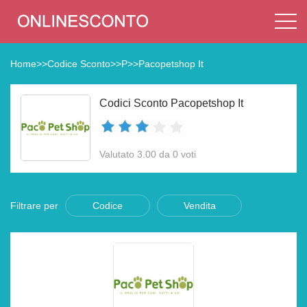
Home
>>
Codice Sconto
>>
P
>>
Pacopetshop It
Codici Sconto Pacopetshop It
Valutato 3.00 da 0 voti
Filtrare per
Codice
Vendita