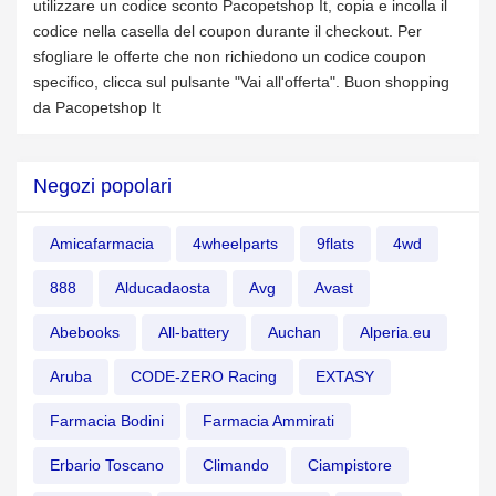
utilizzare un codice sconto Pacopetshop It, copia e incolla il
codice nella casella del coupon durante il checkout. Per
sfogliare le offerte che non richiedono un codice coupon
specifico, clicca sul pulsante "Vai all'offerta". Buon shopping
da Pacopetshop It
Negozi popolari
Amicafarmacia
4wheelparts
9flats
4wd
888
Alducadaosta
Avg
Avast
Abebooks
All-battery
Auchan
Alperia.eu
Aruba
CODE-ZERO Racing
EXTASY
Farmacia Bodini
Farmacia Ammirati
Erbario Toscano
Climando
Ciampistore