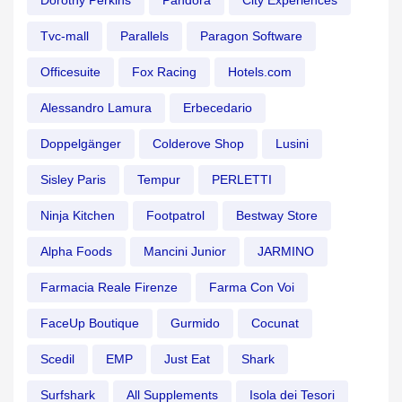
Dorothy Perkins
Pandora
City Experiences
Tvc-mall
Parallels
Paragon Software
Officesuite
Fox Racing
Hotels.com
Alessandro Lamura
Erbecedario
Doppelgänger
Colderove Shop
Lusini
Sisley Paris
Tempur
PERLETTI
Ninja Kitchen
Footpatrol
Bestway Store
Alpha Foods
Mancini Junior
JARMINO
Farmacia Reale Firenze
Farma Con Voi
FaceUp Boutique
Gurmido
Cocunat
Scedil
EMP
Just Eat
Shark
Surfshark
All Supplements
Isola dei Tesori