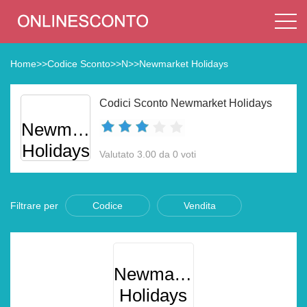
Home
>>
Codice Sconto
>>
N
>>
Newmarket Holidays
Codici Sconto Newmarket Holidays
Newmarket
Holidays
Valutato 3.00 da 0 voti
Filtrare per
Codice
Vendita
Newmarket
Holidays