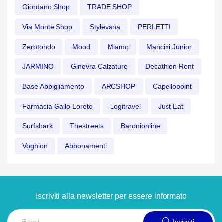
Giordano Shop
TRADE SHOP
Via Monte Shop
Stylevana
PERLETTI
Zerotondo
Mood
Miamo
Mancini Junior
JARMINO
Ginevra Calzature
Decathlon Rent
Base Abbigliamento
ARCSHOP
Capellopoint
Farmacia Gallo Loreto
Logitravel
Just Eat
Surfshark
Thestreets
Baronionline
Voghion
Abbonamenti
Iscriviti alla newsletter per essere informato
Iscriviti