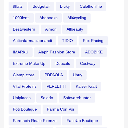
9flats
Budgetair
Biuky
Caleffionline
1000lenti
Abebooks
All4cycling
Bestwestern
Aimon
Allbeauty
Anticafarmaciaorlandi
TIDIO
Fox Racing
IMARKU
Aleph Fashion Store
ADOBIKE
Extreme Make Up
Doucals
Costway
Ciampistore
PDPAOLA
Ubuy
Vital Proteins
PERLETTI
Kaiser Kraft
Uniplaces
Solado
Softwarehunter
Foti Boutique
Farma Con Voi
Farmacia Reale Firenze
FaceUp Boutique