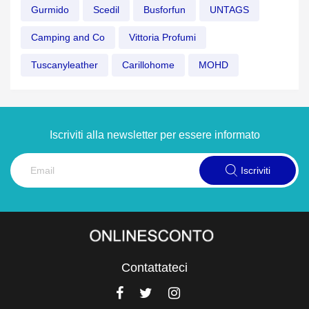
Gurmido
Scedil
Busforfun
UNTAGS
Camping and Co
Vittoria Profumi
Tuscanyleather
Carillohome
MOHD
Iscriviti alla newsletter per essere informato
Iscriviti
Contattateci