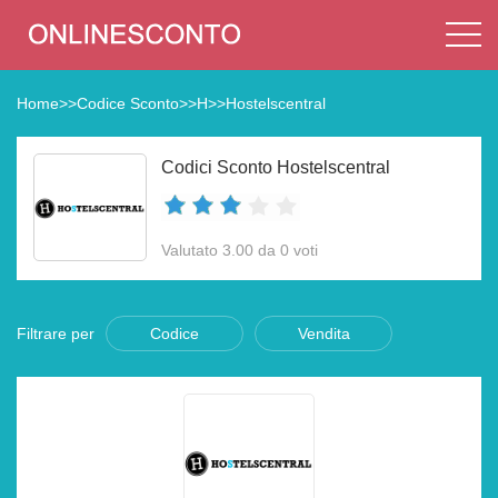
Home
>>
Codice Sconto
>>
H
>>
Hostelscentral
Codici Sconto Hostelscentral
Valutato 3.00 da 0 voti
Filtrare per
Codice
Vendita