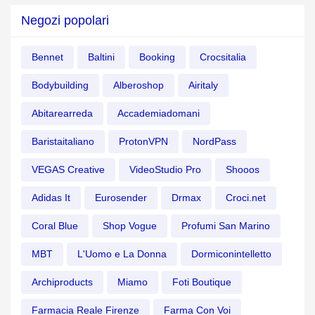
Negozi popolari
Bennet
Baltini
Booking
Crocsitalia
Bodybuilding
Alberoshop
Airitaly
Abitarearreda
Accademiadomani
Baristaitaliano
ProtonVPN
NordPass
VEGAS Creative
VideoStudio Pro
Shooos
Adidas It
Eurosender
Drmax
Croci.net
Coral Blue
Shop Vogue
Profumi San Marino
MBT
L'Uomo e La Donna
Dormiconintelletto
Archiproducts
Miamo
Foti Boutique
Farmacia Reale Firenze
Farma Con Voi