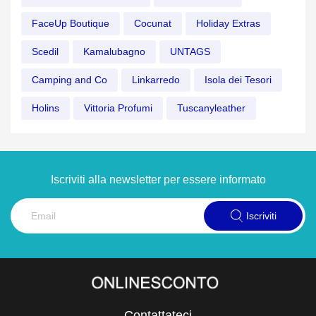
FaceUp Boutique
Cocunat
Holiday Extras
Scedil
Kamalubagno
UNTAGS
Camping and Co
Linkarredo
Isola dei Tesori
Holins
Vittoria Profumi
Tuscanyleather
Iscriviti alla newsletter per essere informato
Iscriviti
Contattateci