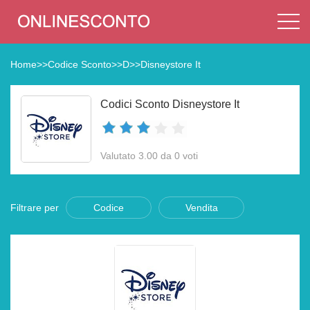
Home
>>
Codice Sconto
>>
D
>>
Disneystore It
Codici Sconto Disneystore It
Valutato 3.00 da 0 voti
Filtrare per
Codice
Vendita