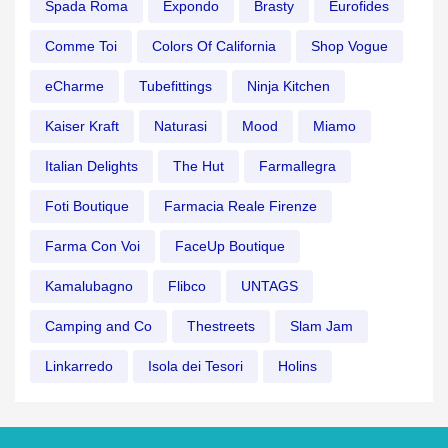
Spada Roma
Expondo
Brasty
Eurofides
Comme Toi
Colors Of California
Shop Vogue
eCharme
Tubefittings
Ninja Kitchen
Kaiser Kraft
Naturasi
Mood
Miamo
Italian Delights
The Hut
Farmallegra
Foti Boutique
Farmacia Reale Firenze
Farma Con Voi
FaceUp Boutique
Kamalubagno
Flibco
UNTAGS
Camping and Co
Thestreets
Slam Jam
Linkarredo
Isola dei Tesori
Holins