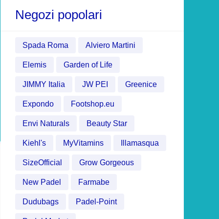
Negozi popolari
Spada Roma
Alviero Martini
Elemis
Garden of Life
JIMMY Italia
JW PEI
Greenice
Expondo
Footshop.eu
Envi Naturals
Beauty Star
Kiehl's
MyVitamins
Illamasqua
SizeOfficial
Grow Gorgeous
New Padel
Farmabe
Dudubags
Padel-Point