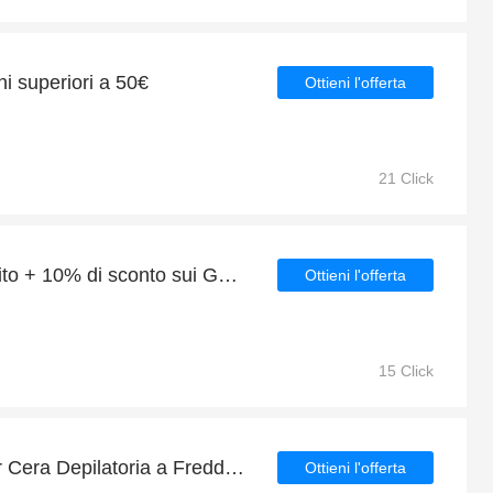
ni superiori a 50€
Ottieni l'offerta
21 Click
8% di sconto su tutto il sito + 10% di sconto sui Gel Aloe Idratante Corpo 300 ml
Ottieni l'offerta
15 Click
Goditi gli sconti extra per Cera Depilatoria a Freddo 350 ml
Ottieni l'offerta