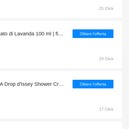
25 Click
Offerta speciale per Idrolato di Lavanda 100 ml | fino al 29% di sconto
Ottieni l'offerta
29 Click
Almeno 7€ di sconto sui A Drop d'Issey Shower Cream 200 ml e altro
Ottieni l'offerta
17 Click