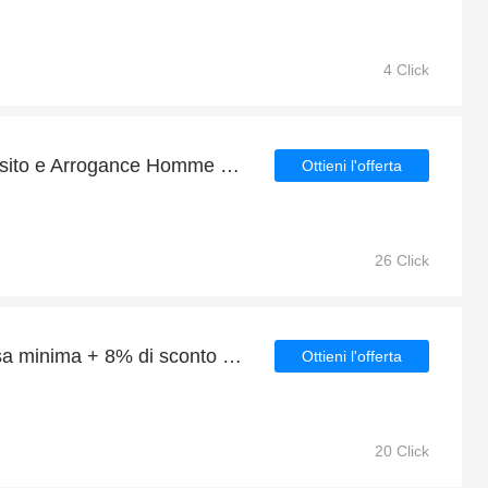
4 Click
10% di sconto su tutto il sito e Arrogance Homme Bagnoschiuma 400 ml con 9% di sconto
Ottieni l'offerta
26 Click
15% di sconto sulla spesa minima + 8% di sconto sui Sauvage Deodorante 150 ml
Ottieni l'offerta
20 Click