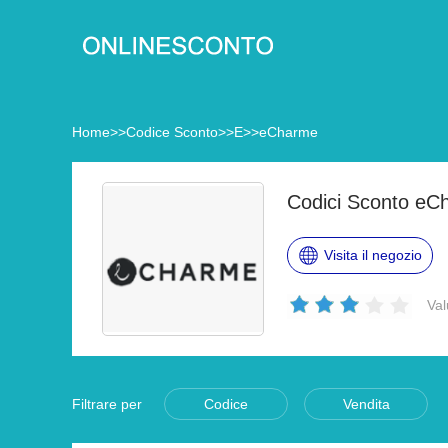
Home
>>
Codice Sconto
>>
E
>>
eCharme
Codici Sconto eC
Visita il negozio
Val
Filtrare per
Codice
Vendita