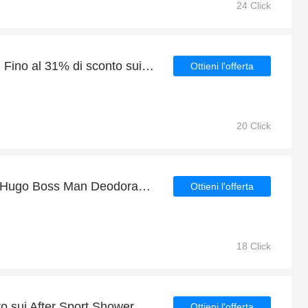
24 Click
Offerte a tempo limitato | Fino al 31% di sconto sui Arrogance Passion Toilette Shower Gel 400ml + Deo Spray 150ml
Ottieni l'offerta
20 Click
Fino al 8% di sconto sui Hugo Boss Man Deodorante 75 ml
Ottieni l'offerta
18 Click
Ottieni fino al 6€ di sconto sui After Sport Shower Gel 250 ml Uomo
Ottieni l'offerta