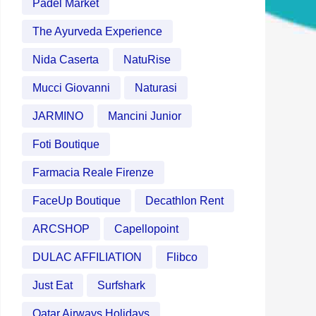
Padel Market
The Ayurveda Experience
Nida Caserta
NatuRise
Mucci Giovanni
Naturasi
JARMINO
Mancini Junior
Foti Boutique
Farmacia Reale Firenze
FaceUp Boutique
Decathlon Rent
ARCSHOP
Capellopoint
DULAC AFFILIATION
Flibco
Just Eat
Surfshark
Qatar Airways Holidays