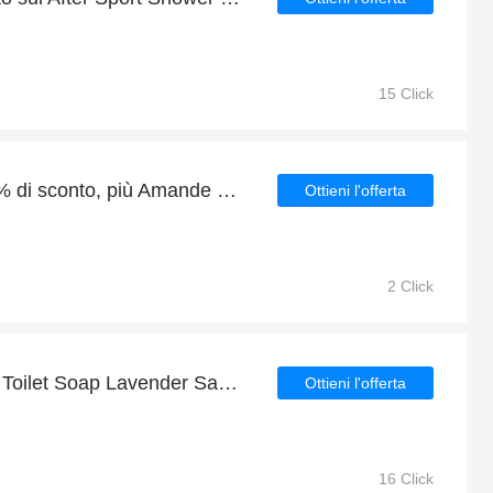
15 Click
Vendita estiva fino al 20% di sconto, più Amande Olio Doccia 500 ml con 5% di sconto
Ottieni l'offerta
2 Click
Risparmia tanti soldi per Toilet Soap Lavender Saponetta Profumata 125 gr con le offerte quotidiane
Ottieni l'offerta
16 Click