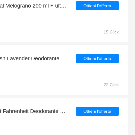
Sconto sui Scrub Corpo al Melograno 200 ml + ulteriore 5% di sconto
Ottieni l'offerta
15 Click
Offerta speciale su English Lavender Deodorante 200 ml + 4% di sconto
Ottieni l'offerta
22 Click
Fino al 24% di sconto sui Fahrenheit Deodorante 150 ml per un tempo limitato
Ottieni l'offerta