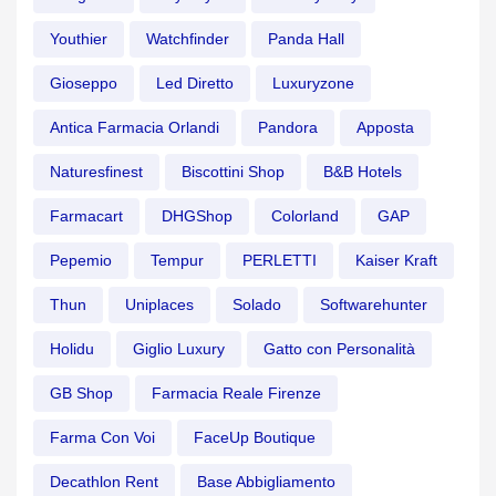
Youthier
Watchfinder
Panda Hall
Gioseppo
Led Diretto
Luxuryzone
Antica Farmacia Orlandi
Pandora
Apposta
Naturesfinest
Biscottini Shop
B&B Hotels
Farmacart
DHGShop
Colorland
GAP
Pepemio
Tempur
PERLETTI
Kaiser Kraft
Thun
Uniplaces
Solado
Softwarehunter
Holidu
Giglio Luxury
Gatto con Personalità
GB Shop
Farmacia Reale Firenze
Farma Con Voi
FaceUp Boutique
Decathlon Rent
Base Abbigliamento