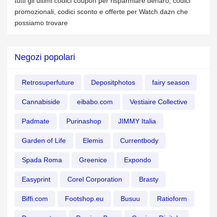
tutti gli ultimi codici coupon per risparmiare denaro, codici
promozionali, codici sconto e offerte per Watch.dazn che
possiamo trovare
Negozi popolari
Retrosuperfuture
Depositphotos
fairy season
Cannabiside
eibabo.com
Vestiaire Collective
Padmate
Purinashop
JIMMY Italia
Garden of Life
Elemis
Currentbody
Spada Roma
Greenice
Expondo
Easyprint
Corel Corporation
Brasty
Biffi.com
Footshop.eu
Busuu
Ratioform