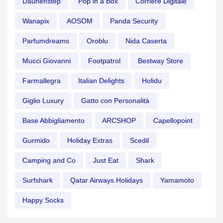
Daunenstep
Pop in a Box
Corriere Digitale
Wanapix
AOSOM
Panda Security
Parfumdreams
Oroblu
Nida Caserta
Mucci Giovanni
Footpatrol
Bestway Store
Farmallegra
Italian Delights
Holidu
Giglio Luxury
Gatto con Personalità
Base Abbigliamento
ARCSHOP
Capellopoint
Gurmido
Holiday Extras
Scedil
Camping and Co
Just Eat
Shark
Surfshark
Qatar Airways Holidays
Yamamoto
Happy Socks