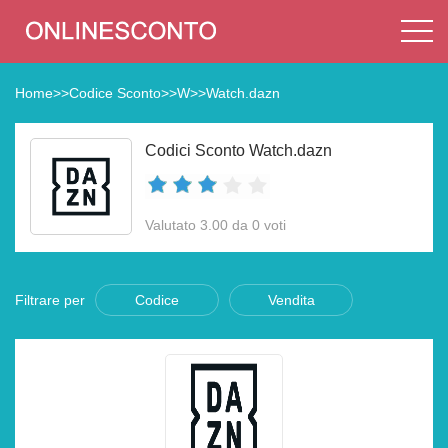
Home
>>
Codice Sconto
>>
W
>>
Watch.dazn
Codici Sconto Watch.dazn
Valutato 3.00 da 0 voti
Filtrare per
Codice
Vendita