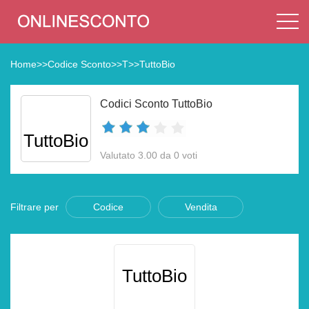
Home
>>
Codice Sconto
>>
T
>>
TuttoBio
Codici Sconto TuttoBio
TuttoBio
Valutato 3.00 da 0 voti
Filtrare per
Codice
Vendita
TuttoBio