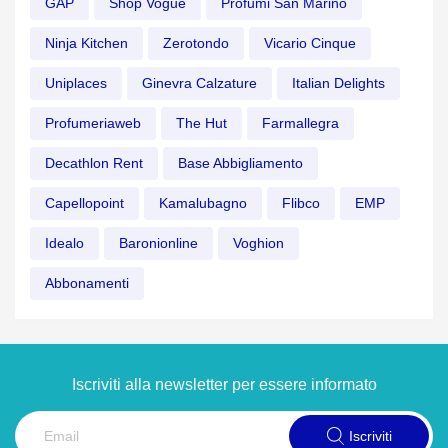
GAP
Shop Vogue
Profumi San Marino
Ninja Kitchen
Zerotondo
Vicario Cinque
Uniplaces
Ginevra Calzature
Italian Delights
Profumeriaweb
The Hut
Farmallegra
Decathlon Rent
Base Abbigliamento
Capellopoint
Kamalubagno
Flibco
EMP
Idealo
Baronionline
Voghion
Abbonamenti
Iscriviti alla newsletter per essere informato
Iscriviti