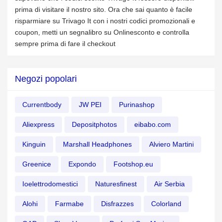
prima di visitare il nostro sito. Ora che sai quanto è facile
risparmiare su Trivago It con i nostri codici promozionali e
coupon, metti un segnalibro su Onlinesconto e controlla
sempre prima di fare il checkout
Negozi popolari
Currentbody
JW PEI
Purinashop
Aliexpress
Depositphotos
eibabo.com
Kinguin
Marshall Headphones
Alviero Martini
Greenice
Expondo
Footshop.eu
Ioelettrodomestici
Naturesfinest
Air Serbia
Alohi
Farmabe
Disfrazzes
Colorland