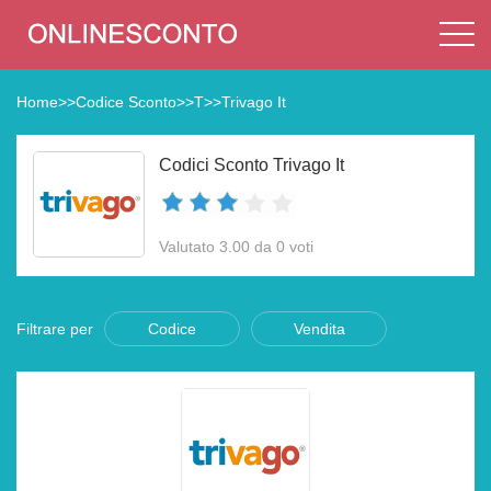
Home
>>
Codice Sconto
>>
T
>>
Trivago It
Codici Sconto Trivago It
Valutato 3.00 da 0 voti
Filtrare per
Codice
Vendita