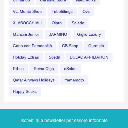
Climando
Ceramic Store
Naturadika
Via Monte Shop
Tubefittings
Ovs
XLABOCCHIALI
Olpro
Solado
Mancini Junior
JARMINO
Giglio Luxury
Gatto con Personalità
GB Shop
Gurmido
Holiday Extras
Scedil
DULAC AFFILIATION
Flibco
Reina Olga
eSalon
Qatar Airways Holidays
Yamamoto
Happy Socks
Iscriviti alla newsletter per essere informato