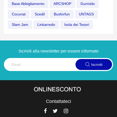
Base Abbigliamento
ARCSHOP
Gurmido
Cocunat
Scedil
Busforfun
UNTAGS
Slam Jam
Linkarredo
Isola dei Tesori
Iscriviti alla newsletter per essere informato
Iscriviti
Contattateci