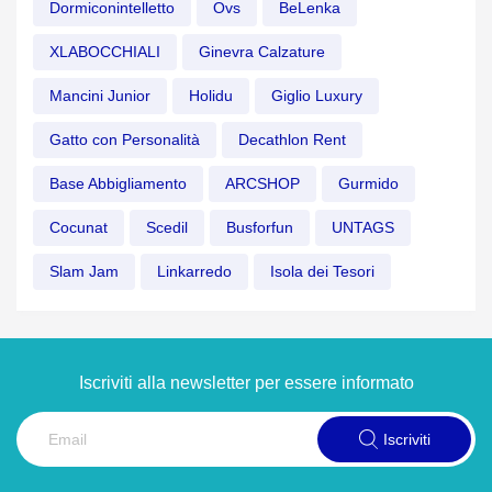
Dormiconintelletto
Ovs
BeLenka
XLABOCCHIALI
Ginevra Calzature
Mancini Junior
Holidu
Giglio Luxury
Gatto con Personalità
Decathlon Rent
Base Abbigliamento
ARCSHOP
Gurmido
Cocunat
Scedil
Busforfun
UNTAGS
Slam Jam
Linkarredo
Isola dei Tesori
Iscriviti alla newsletter per essere informato
Iscriviti