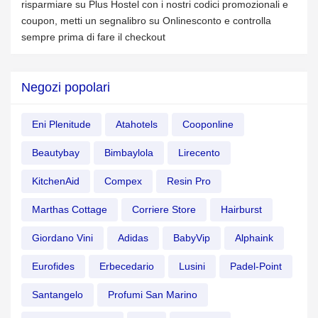
risparmiare su Plus Hostel con i nostri codici promozionali e
coupon, metti un segnalibro su Onlinesconto e controlla
sempre prima di fare il checkout
Negozi popolari
Eni Plenitude
Atahotels
Cooponline
Beautybay
Bimbaylola
Lirecento
KitchenAid
Compex
Resin Pro
Marthas Cottage
Corriere Store
Hairburst
Giordano Vini
Adidas
BabyVip
Alphaink
Eurofides
Erbecedario
Lusini
Padel-Point
Santangelo
Profumi San Marino