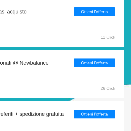
asi acquisto
Ottieni l'offerta
11 Click
ezionati @ Newbalance
Ottieni l'offerta
26 Click
referiti + spedizione gratuita
Ottieni l'offerta