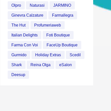
Olpro
Naturasi
JARMINO
Ginevra Calzature
Farmallegra
The Hut
Profumeriaweb
Italian Delights
Foti Boutique
Farma Con Voi
FaceUp Boutique
Gurmido
Holiday Extras
Scedil
Shark
Reina Olga
eSalon
Deesup