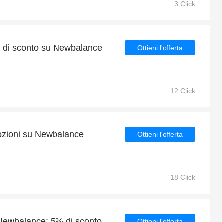
3 Click
5% di sconto su Newbalance
Ottieni l'offerta
12 Click
mozioni su Newbalance
Ottieni l'offerta
18 Click
Risparmi quotidiani per Newbalance: 5% di sconto, omaggi e altro
Ottieni l'offerta