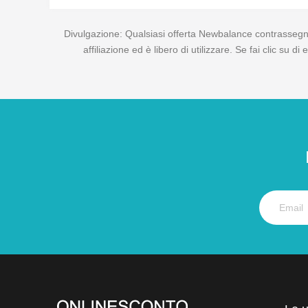
Divulgazione: Qualsiasi offerta Newbalance contrassegnat
affiliazione ed è libero di utilizzare. Se fai clic su