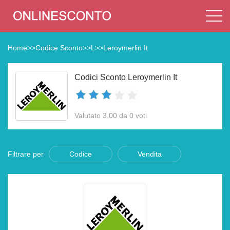
Home
>>
Codice Sconto
>>
L
>>
Leroymerlin It
Codici Sconto Leroymerlin It
Valutato 3.00 da 0 voti
Filtrare per
Codice
Vendita