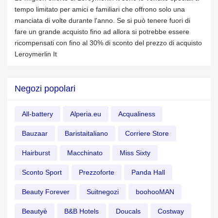
tempo limitato per amici e familiari che offrono solo una
manciata di volte durante l'anno. Se si può tenere fuori di
fare un grande acquisto fino ad allora si potrebbe essere
ricompensati con fino al 30% di sconto del prezzo di acquisto
Leroymerlin It
Negozi popolari
All-battery
Alperia.eu
Acqualiness
Bauzaar
Baristaitaliano
Corriere Store
Hairburst
Macchinato
Miss Sixty
Sconto Sport
Prezzoforte
Panda Hall
Beauty Forever
Suitnegozi
boohooMAN
Beautyè
B&B Hotels
Doucals
Costway