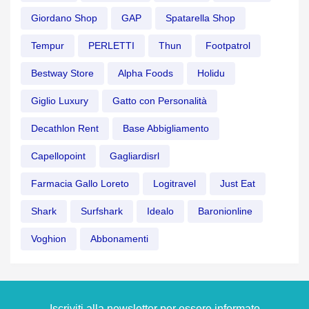
Giordano Shop
GAP
Spatarella Shop
Tempur
PERLETTI
Thun
Footpatrol
Bestway Store
Alpha Foods
Holidu
Giglio Luxury
Gatto con Personalità
Decathlon Rent
Base Abbigliamento
Capellopoint
Gagliardisrl
Farmacia Gallo Loreto
Logitravel
Just Eat
Shark
Surfshark
Idealo
Baronionline
Voghion
Abbonamenti
Iscriviti alla newsletter per essere informato