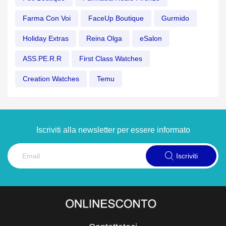
Farma Con Voi
FaceUp Boutique
Gurmido
Holiday Extras
Reina Olga
eSalon
ASS.PE.R.R
First Class Watches
Creation Watches
Temu
Iscriviti alla newsletter per essere informato
Iscriviti