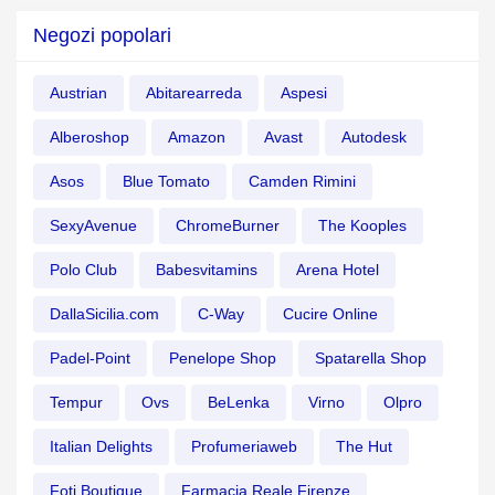
Negozi popolari
Austrian
Abitarearreda
Aspesi
Alberoshop
Amazon
Avast
Autodesk
Asos
Blue Tomato
Camden Rimini
SexyAvenue
ChromeBurner
The Kooples
Polo Club
Babesvitamins
Arena Hotel
DallaSicilia.com
C-Way
Cucire Online
Padel-Point
Penelope Shop
Spatarella Shop
Tempur
Ovs
BeLenka
Virno
Olpro
Italian Delights
Profumeriaweb
The Hut
Foti Boutique
Farmacia Reale Firenze