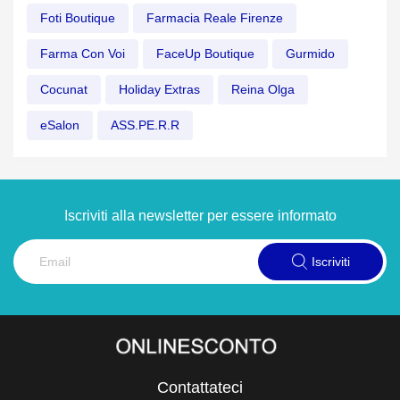
Foti Boutique
Farmacia Reale Firenze
Farma Con Voi
FaceUp Boutique
Gurmido
Cocunat
Holiday Extras
Reina Olga
eSalon
ASS.PE.R.R
Iscriviti alla newsletter per essere informato
Iscriviti
Contattateci