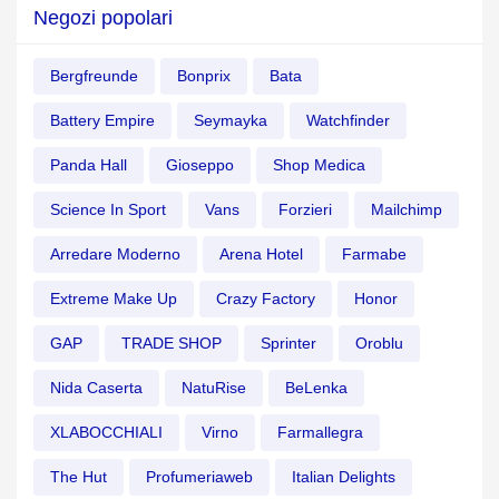
Negozi popolari
Bergfreunde
Bonprix
Bata
Battery Empire
Seymayka
Watchfinder
Panda Hall
Gioseppo
Shop Medica
Science In Sport
Vans
Forzieri
Mailchimp
Arredare Moderno
Arena Hotel
Farmabe
Extreme Make Up
Crazy Factory
Honor
GAP
TRADE SHOP
Sprinter
Oroblu
Nida Caserta
NatuRise
BeLenka
XLABOCCHIALI
Virno
Farmallegra
The Hut
Profumeriaweb
Italian Delights