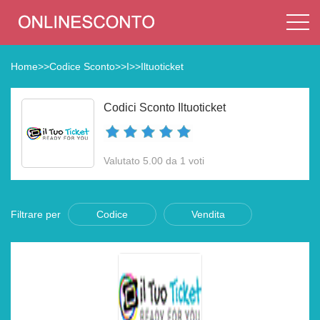
Home
>>
Codice Sconto
>>
I
>>
Iltuoticket
Codici Sconto Iltuoticket
Valutato 5.00 da 1 voti
Filtrare per
Codice
Vendita