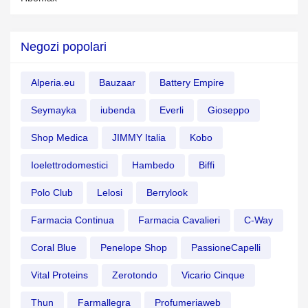
Negozi popolari
Alperia.eu
Bauzaar
Battery Empire
Seymayka
iubenda
Everli
Gioseppo
Shop Medica
JIMMY Italia
Kobo
Ioelettrodomestici
Hambedo
Biffi
Polo Club
Lelosi
Berrylook
Farmacia Continua
Farmacia Cavalieri
C-Way
Coral Blue
Penelope Shop
PassioneCapelli
Vital Proteins
Zerotondo
Vicario Cinque
Thun
Farmallegra
Profumeriaweb