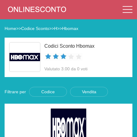
Home
>>
Codice Sconto
>>
H
>>
Hbomax
Codici Sconto Hbomax
Valutato 3.00 da 0 voti
Filtrare per
Codice
Vendita