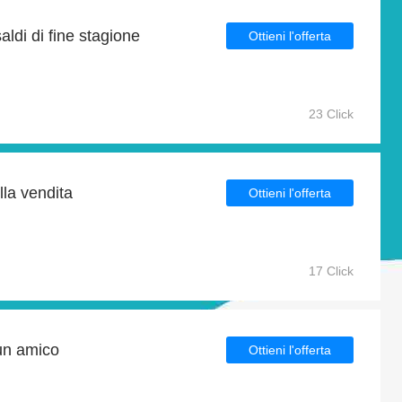
aldi di fine stagione
Ottieni l'offerta
23 Click
lla vendita
Ottieni l'offerta
17 Click
 un amico
Ottieni l'offerta