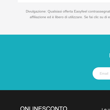
Divulgazione: Qualsiasi offerta Easyfeel contrassegnato
affiliazione ed è libero di utilizzare. Se fai clic su
Le 