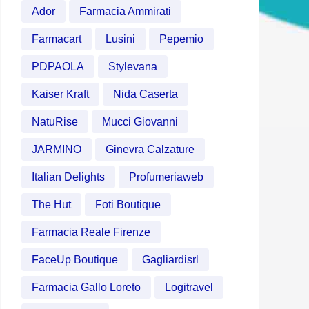
Ador
Farmacia Ammirati
Farmacart
Lusini
Pepemio
PDPAOLA
Stylevana
Kaiser Kraft
Nida Caserta
NatuRise
Mucci Giovanni
JARMINO
Ginevra Calzature
Italian Delights
Profumeriaweb
The Hut
Foti Boutique
Farmacia Reale Firenze
FaceUp Boutique
Gagliardisrl
Farmacia Gallo Loreto
Logitravel