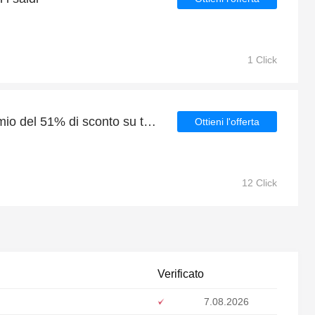
1 Click
Easyfeel: enorme risparmio del 51% di sconto su tutto il sito solo per questo mese
Ottieni l'offerta
12 Click
Verificato
7.08.2026