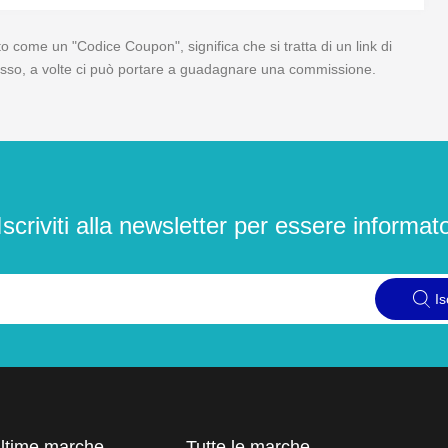
 come un "Codice Coupon", significa che si tratta di un link di
 di esso, a volte ci può portare a guadagnare una commissione.
Iscriviti alla newsletter per essere informat
Is
ultime marche
Tutte le marche