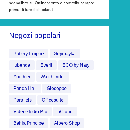
segnalibro su Onlinesconto e controlla sempre
prima di fare il checkout
Negozi popolari
Battery Empire
Seymayka
iubenda
Everli
ECO by Naty
Youthier
Watchfinder
Panda Hall
Gioseppo
Parallels
Officesuite
VideoStudio Pro
pCloud
Bahia Principe
Albero Shop