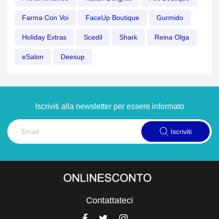
Farma Con Voi
FaceUp Boutique
Gurmido
Holiday Extras
Scedil
Shark
Reina Olga
eSalon
Deesup
Iscriviti alla newsletter per essere informato
Iscriviti
Contattateci