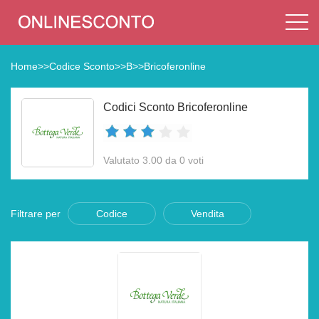
Home
>>
Codice Sconto
>>
B
>>
Bricoferonline
Codici Sconto Bricoferonline
Valutato 3.00 da 0 voti
Filtrare per
Codice
Vendita