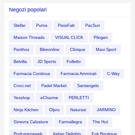
Negozi popolari
Stellar
Puma
PassFab
PacSun
Maison Threads
VISUAL CLICK
Pilogen
Panthos
Bikeonline
Clinique
Maxi Sport
Belvilla
JD Sports
Folletto
Farmacia Continua
Farmacia Ammirati
C-Way
Croci.net
Padel Market
Santangelo
Yesshop
eCharme
PERLETTI
Ninja Kitchen
Olpro
Naturasi
JARMINO
Ginevra Calzature
Farmallegra
The Hut
Profumeriaweb
Italian Delights
Foti Boutique