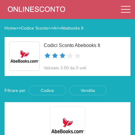
Home
>>
Codice Sconto
>>
A
>>
Abebooks It
Codici Sconto Abebooks It
Valutato 3.00 da 0 voti
Filtrare per
Codice
Vendita