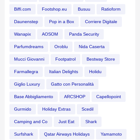
Biffi.com
Footshop.eu
Busuu
Ratioform
Daunenstep
Pop in a Box
Corriere Digitale
Wanapix
AOSOM
Panda Security
Parfumdreams
Oroblu
Nida Caserta
Mucci Giovanni
Footpatrol
Bestway Store
Farmallegra
Italian Delights
Holidu
Giglio Luxury
Gatto con Personalità
Base Abbigliamento
ARCSHOP
Capellopoint
Gurmido
Holiday Extras
Scedil
Camping and Co
Just Eat
Shark
Surfshark
Qatar Airways Holidays
Yamamoto