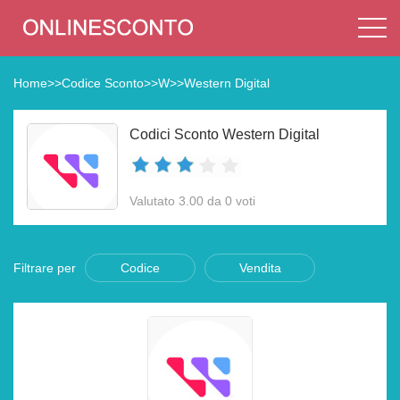
Home
>>
Codice Sconto
>>
W
>>
Western Digital
Codici Sconto Western Digital
Valutato 3.00 da 0 voti
Filtrare per
Codice
Vendita