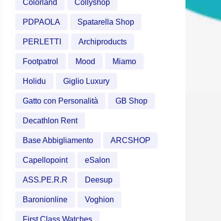
Colorland
Collyshop
PDPAOLA
Spatarella Shop
PERLETTI
Archiproducts
Footpatrol
Mood
Miamo
Holidu
Giglio Luxury
Gatto con Personalità
GB Shop
Decathlon Rent
Base Abbigliamento
ARCSHOP
Capellopoint
eSalon
ASS.PE.R.R
Deesup
Baronionline
Voghion
First Class Watches