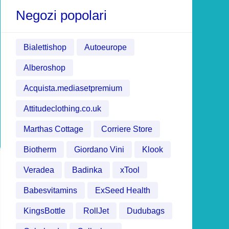
Negozi popolari
Bialettishop
Autoeurope
Alberoshop
Acquista.mediasetpremium
Attitudeclothing.co.uk
Marthas Cottage
Corriere Store
Biotherm
Giordano Vini
Klook
Veradea
Badinka
xTool
Babesvitamins
ExSeed Health
KingsBottle
RollJet
Dudubags