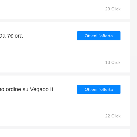
29 Click
Da 7€ ora
Ottieni l'offerta
13 Click
mo ordine su Vegaoo It
Ottieni l'offerta
22 Click