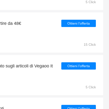
5 Click
rtire da 48€
Ottieni l'offerta
15 Click
o sugli articoli di Vegaoo It
Ottieni l'offerta
5 Click
ti
Ottieni l'offerta