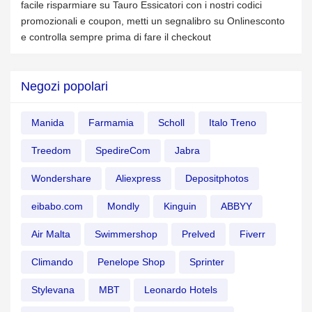
facile risparmiare su Tauro Essicatori con i nostri codici
promozionali e coupon, metti un segnalibro su Onlinesconto
e controlla sempre prima di fare il checkout
Negozi popolari
Manida
Farmamia
Scholl
Italo Treno
Treedom
SpedireCom
Jabra
Wondershare
Aliexpress
Depositphotos
eibabo.com
Mondly
Kinguin
ABBYY
Air Malta
Swimmershop
Prelved
Fiverr
Climando
Penelope Shop
Sprinter
Stylevana
MBT
Leonardo Hotels