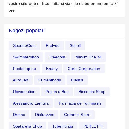
vostro sito web o di contattarci via e lo elaboreremo entro 24
ore
Negozi popolari
SpedireCom
Prelved
Scholl
Swimmershop
Treedom
Maxim The 34
Footshop.eu
Brasty
Corel Corporation
euroLen
Currentbody
Elemis
Rewoolution
Pop in a Box
Biscottini Shop
Alessandro Lamura
Farmacia de Tommasis
Drmax
Disfrazzes
Ceramic Store
Spatarella Shop
Tubefittings
PERLETTI