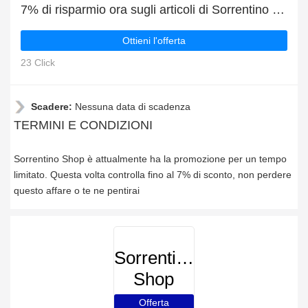
7% di risparmio ora sugli articoli di Sorrentino Shop
Ottieni l'offerta
23 Click
Scadere:
Nessuna data di scadenza
TERMINI E CONDIZIONI
Sorrentino Shop è attualmente ha la promozione per un tempo
limitato. Questa volta controlla fino al 7% di sconto, non perdere
questo affare o te ne pentirai
Sorrentino
Shop
Offerta