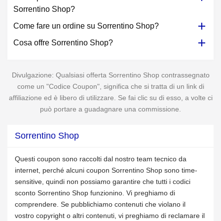
Sorrentino Shop?
Come fare un ordine su Sorrentino Shop?
Cosa offre Sorrentino Shop?
Divulgazione: Qualsiasi offerta Sorrentino Shop contrassegnato
come un "Codice Coupon", significa che si tratta di un link di
affiliazione ed è libero di utilizzare. Se fai clic su di esso, a volte ci
può portare a guadagnare una commissione.
Sorrentino Shop
Questi coupon sono raccolti dal nostro team tecnico da
internet, perché alcuni coupon Sorrentino Shop sono time-
sensitive, quindi non possiamo garantire che tutti i codici
sconto Sorrentino Shop funzionino. Vi preghiamo di
comprendere. Se pubblichiamo contenuti che violano il
vostro copyright o altri contenuti, vi preghiamo di reclamare il