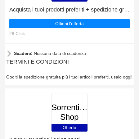
Acquista i tuoi prodotti preferiti + spedizione gratuita
Ottieni l'offerta
28 Click
Scadere:
Nessuna data di scadenza
TERMINI E CONDIZIONI
Goditi la spedizione gratuita più i tuoi articoli preferiti, usalo oggi!
Sorrentino
Shop
Offerta