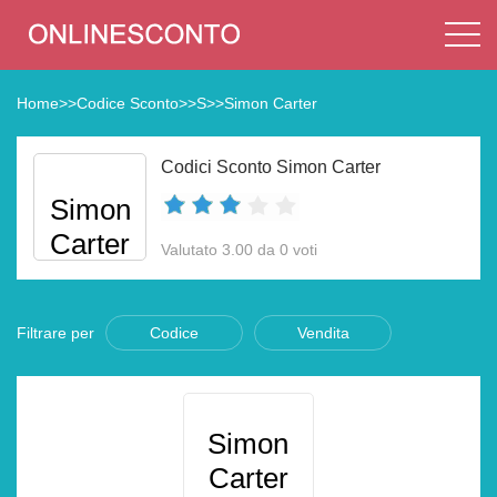
Home
>>
Codice Sconto
>>
S
>>
Simon Carter
Codici Sconto Simon Carter
Simon
Carter
Valutato 3.00 da 0 voti
Filtrare per
Codice
Vendita
Simon
Carter