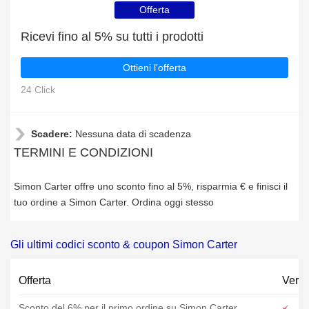
Offerta
Ricevi fino al 5% su tutti i prodotti
Ottieni l'offerta
24 Click
Scadere:
Nessuna data di scadenza
TERMINI E CONDIZIONI
Simon Carter offre uno sconto fino al 5%, risparmia € e finisci il
tuo ordine a Simon Carter. Ordina oggi stesso
Gli ultimi codici sconto & coupon Simon Carter
Offerta
Verif
Sconto del 6% per il primo ordine su Simon Carter