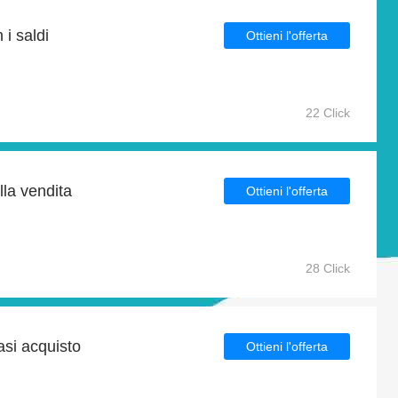
 i saldi
Ottieni l'offerta
22 Click
lla vendita
Ottieni l'offerta
28 Click
asi acquisto
Ottieni l'offerta