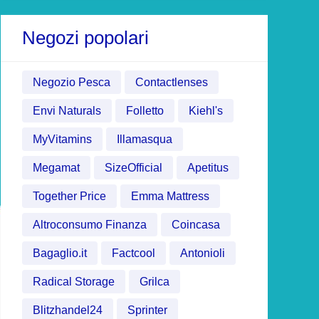
Negozi popolari
Negozio Pesca
Contactlenses
Envi Naturals
Folletto
Kiehl's
MyVitamins
Illamasqua
Megamat
SizeOfficial
Apetitus
Together Price
Emma Mattress
Altroconsumo Finanza
Coincasa
Bagaglio.it
Factcool
Antonioli
Radical Storage
Grilca
Blitzhandel24
Sprinter