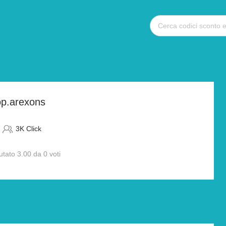
op.arexons
3K Click
utato 3.00 da 0 voti