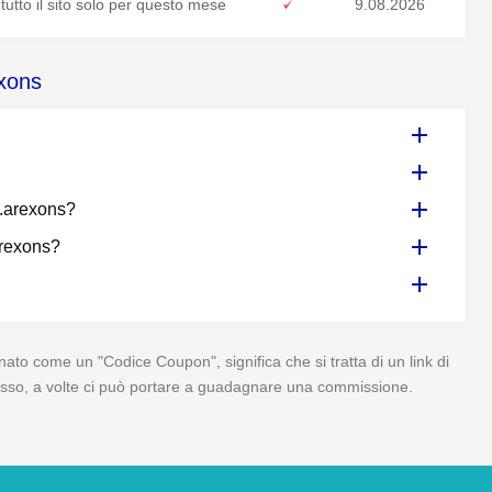
utto il sito solo per questo mese
9.08.2026
exons
p.arexons?
arexons?
to come un "Codice Coupon", significa che si tratta di un link di
 di esso, a volte ci può portare a guadagnare una commissione.