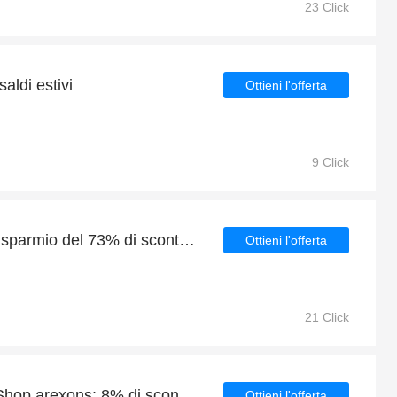
23 Click
aldi estivi
Ottieni l'offerta
9 Click
Shop.arexons: enorme risparmio del 73% di sconto su tutto il sito solo per questo mese
Ottieni l'offerta
21 Click
Risparmi quotidiani per Shop.arexons: 8% di sconto, omaggi e altro
Ottieni l'offerta