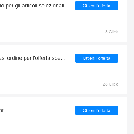
 per gli articoli selezionati
Ottieni l'offerta
3 Click
Sconto del 5% su qualsiasi ordine per l'offerta speciale
Ottieni l'offerta
28 Click
ti
Ottieni l'offerta