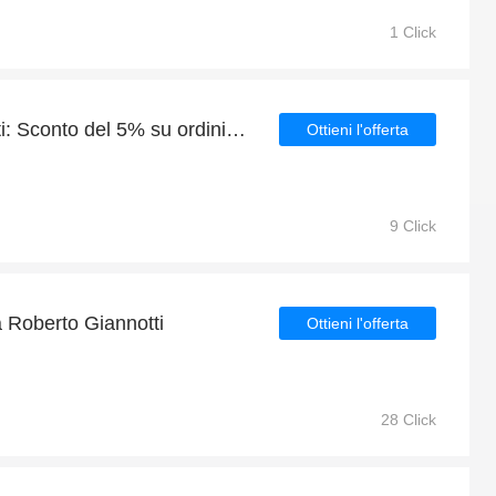
1 Click
Offerta Roberto Giannotti: Sconto del 5% su ordini superiori a 90€
Ottieni l'offerta
9 Click
a Roberto Giannotti
Ottieni l'offerta
28 Click