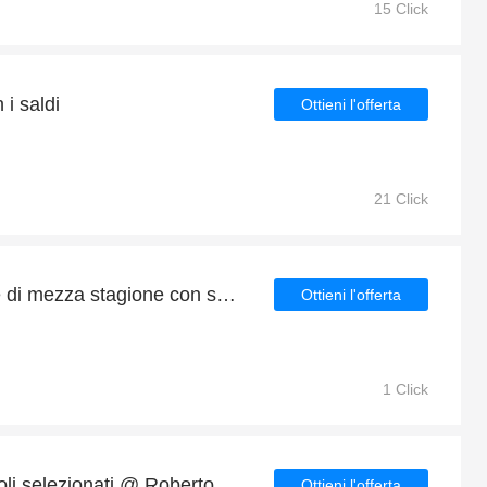
15 Click
 i saldi
Ottieni l'offerta
21 Click
Roberto Giannotti offerte di mezza stagione con sconti fino al 5%
Ottieni l'offerta
1 Click
10€ di cashback su articoli selezionati @ Roberto Giannotti
Ottieni l'offerta