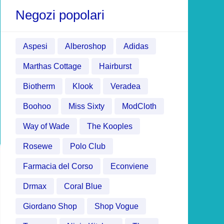
Negozi popolari
Aspesi
Alberoshop
Adidas
Marthas Cottage
Hairburst
Biotherm
Klook
Veradea
Boohoo
Miss Sixty
ModCloth
Way of Wade
The Kooples
Rosewe
Polo Club
Farmacia del Corso
Econviene
Drmax
Coral Blue
Giordano Shop
Shop Vogue