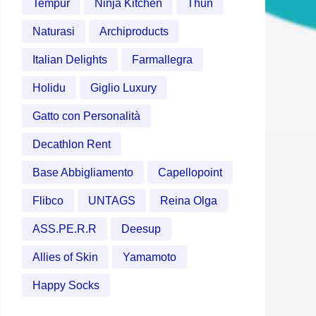
Tempur
Ninja Kitchen
Thun
Naturasi
Archiproducts
Italian Delights
Farmallegra
Holidu
Giglio Luxury
Gatto con Personalità
Decathlon Rent
Base Abbigliamento
Capellopoint
Flibco
UNTAGS
Reina Olga
ASS.PE.R.R
Deesup
Allies of Skin
Yamamoto
Happy Socks