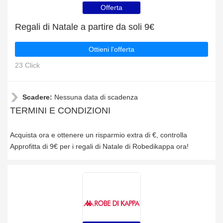
Offerta
Regali di Natale a partire da soli 9€
Ottieni l'offerta
23 Click
Scadere:
Nessuna data di scadenza
TERMINI E CONDIZIONI
Acquista ora e ottenere un risparmio extra di €, controlla
Approfitta di 9€ per i regali di Natale di Robedikappa ora!