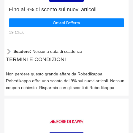
Fino al 9% di sconto sui nuovi articoli
Ottieni l'offerta
19 Click
Scadere:
Nessuna data di scadenza
TERMINI E CONDIZIONI
Non perdere questo grande affare da Robedikappa:
Robedikappa offre uno sconto del 9% sui nuovi articoli. Nessun
coupon richiesto. Risparmia con gli sconti di Robedikappa