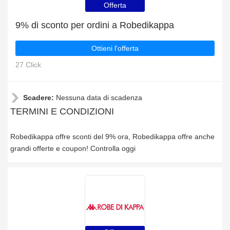
Offerta
9% di sconto per ordini a Robedikappa
Ottieni l'offerta
27 Click
Scadere:
Nessuna data di scadenza
TERMINI E CONDIZIONI
Robedikappa offre sconti del 9% ora, Robedikappa offre anche
grandi offerte e coupon! Controlla oggi