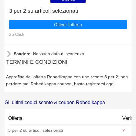
3 per 2 su articoli selezionati
Ottieni l'offerta
25 Click
Scadere:
Nessuna data di scadenza
TERMINI E CONDIZIONI
Approfitta dell'offerta Robedikappa con uno sconto 3 per 2, non
perdere mai Robedikappa coupon, basta registrarsi oggi
Gli ultimi codici sconto & coupon Robedikappa
Offerta
Verifi
3 per 2 su articoli selezionati