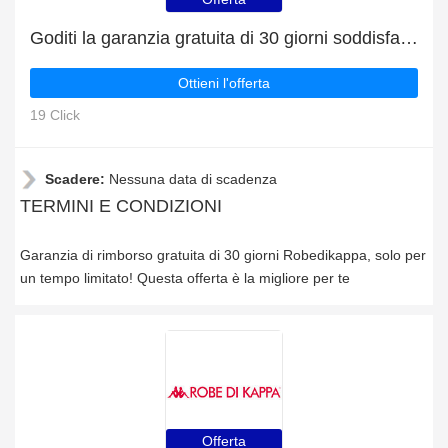
Goditi la garanzia gratuita di 30 giorni soddisfatti o rimborsati
Ottieni l'offerta
19 Click
Scadere:
Nessuna data di scadenza
TERMINI E CONDIZIONI
Garanzia di rimborso gratuita di 30 giorni Robedikappa, solo per
un tempo limitato! Questa offerta è la migliore per te
Offerta