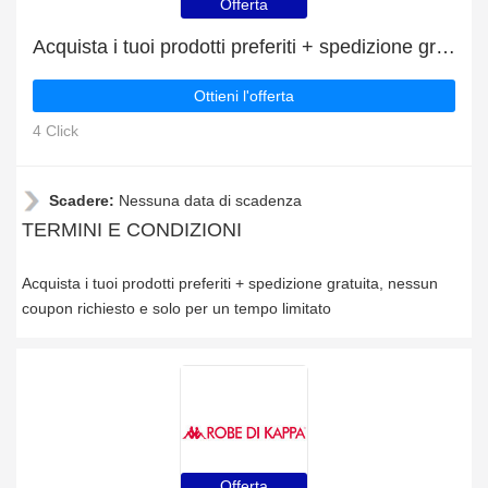
Offerta
Acquista i tuoi prodotti preferiti + spedizione gratuita
Ottieni l'offerta
4 Click
Scadere:
Nessuna data di scadenza
TERMINI E CONDIZIONI
Acquista i tuoi prodotti preferiti + spedizione gratuita, nessun
coupon richiesto e solo per un tempo limitato
Offerta