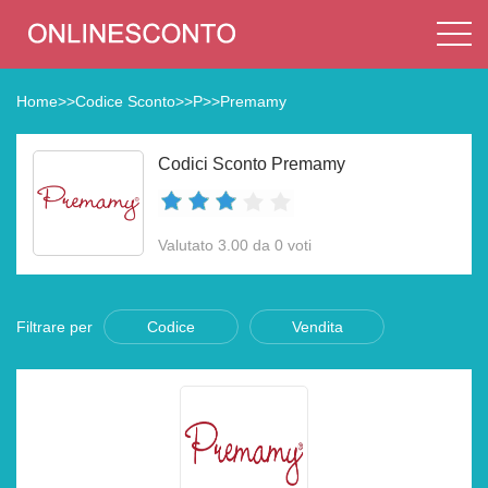
Home
>>
Codice Sconto
>>
P
>>
Premamy
Codici Sconto Premamy
Valutato 3.00 da 0 voti
Filtrare per
Codice
Vendita