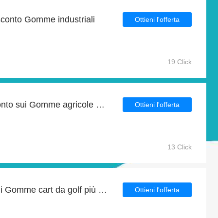
sconto Gomme industriali
Ottieni l'offerta
19 Click
Ottieni fino al 23% di sconto sui Gomme agricole alla fine della vendita
Ottieni l'offerta
13 Click
Ottieni il 4% di sconto sui Gomme cart da golf più un ulteriore 6% di sconto sugli articoli in vendita
Ottieni l'offerta