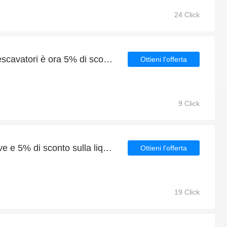
24 Click
Verificato | Gomme per escavatori è ora 5% di sconto
Ottieni l'offerta
9 Click
Vendita di Catene da neve e 5% di sconto sulla liquidazione
Ottieni l'offerta
19 Click