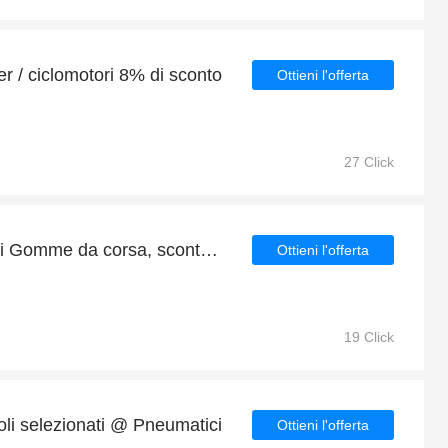
 / ciclomotori 8% di sconto
Ottieni l'offerta
27 Click
Fino al 61% di sconto sui Gomme da corsa, sconto enorme, compra ora!
Ottieni l'offerta
19 Click
oli selezionati @ Pneumatici
Ottieni l'offerta