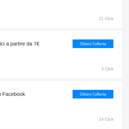
21 Click
i a partire da 7€
Ottieni l'offerta
3 Click
su Facebook
Ottieni l'offerta
14 Click