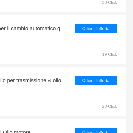
30 Click
Grandi risparmi su Olio per il cambio automatico questo mese
Ottieni l'offerta
19 Click
Extra 4% di sconto sui Olio per trasmissione & olio idraulico online
Ottieni l'offerta
28 Click
ui Olio motore
Ottieni l'offerta