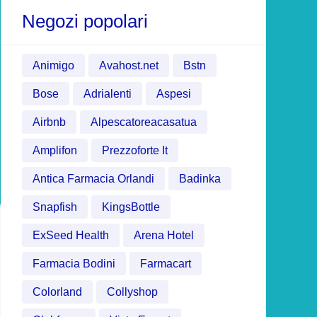
Negozi popolari
Animigo
Avahost.net
Bstn
Bose
Adrialenti
Aspesi
Airbnb
Alpescatoreacasatua
Amplifon
Prezzoforte It
Antica Farmacia Orlandi
Badinka
Snapfish
KingsBottle
ExSeed Health
Arena Hotel
Farmacia Bodini
Farmacart
Colorland
Collyshop