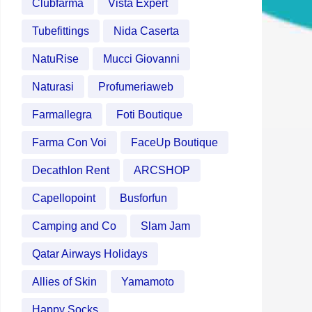
Clubfarma
Vista Expert
Tubefittings
Nida Caserta
NatuRise
Mucci Giovanni
Naturasi
Profumeriaweb
Farmallegra
Foti Boutique
Farma Con Voi
FaceUp Boutique
Decathlon Rent
ARCSHOP
Capellopoint
Busforfun
Camping and Co
Slam Jam
Qatar Airways Holidays
Allies of Skin
Yamamoto
Happy Socks