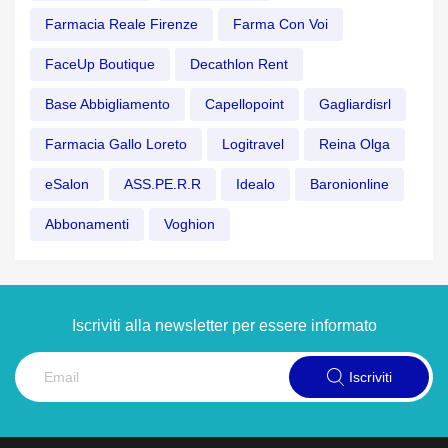
Farmacia Reale Firenze
Farma Con Voi
FaceUp Boutique
Decathlon Rent
Base Abbigliamento
Capellopoint
Gagliardisrl
Farmacia Gallo Loreto
Logitravel
Reina Olga
eSalon
ASS.PE.R.R
Idealo
Baronionline
Abbonamenti
Voghion
Iscriviti alla newsletter per essere informato
Iscriviti