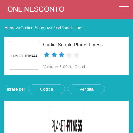
Home
>>
Codice Sconto
>>
P
>>
Planet-fitness
Codici Sconto Planet-fitness
Valutato 3.00 da 0 voti
Filtrare per
Codice
Vendita