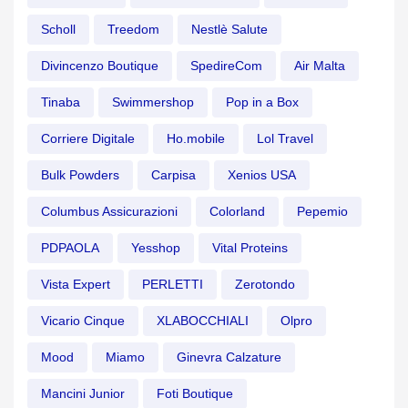
Scholl
Treedom
Nestlè Salute
Divincenzo Boutique
SpedireCom
Air Malta
Tinaba
Swimmershop
Pop in a Box
Corriere Digitale
Ho.mobile
Lol Travel
Bulk Powders
Carpisa
Xenios USA
Columbus Assicurazioni
Colorland
Pepemio
PDPAOLA
Yesshop
Vital Proteins
Vista Expert
PERLETTI
Zerotondo
Vicario Cinque
XLABOCCHIALI
Olpro
Mood
Miamo
Ginevra Calzature
Mancini Junior
Foti Boutique